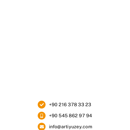
Ana Sayfa
Kurumsal
Ürünlerimiz
Blog
İletişim
+90 216 378 33 23
+90 545 862 97 94
info@artiyuzey.com