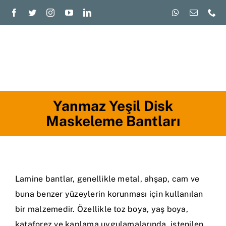
Skip
to
content
Togg
Navi
Ana Sayfa
Yanmaz Yeşil Disk
Maskeleme Bantları
Kurumsal
Ürünlerimiz
Blog
Lamine bantlar, genellikle metal, ahşap, cam ve
buna benzer yüzeylerin korunması için kullanılan
İletişim
bir malzemedir. Özellikle toz boya, yaş boya,
kataforez ve kaplama uygulamalarında, istenilen