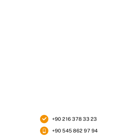
Ana Sayfa
Kurumsal
Ürünlerimiz
Blog
İletişim
+90 216 378 33 23
+90 545 862 97 94