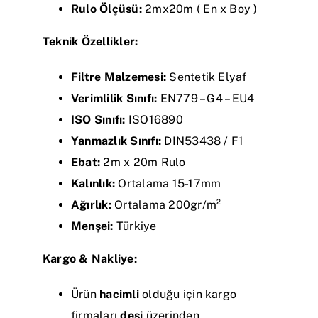
Rulo Ölçüsü:
2mx20m ( En x Boy )
Teknik Özellikler:
Filtre Malzemesi:
Sentetik Elyaf
Verimlilik Sınıfı:
EN779 – G4 – EU4
ISO Sınıfı:
ISO16890
Yanmazlık Sınıfı:
DIN53438 / F1
Ebat:
2m x 20m Rulo
Kalınlık:
Ortalama 15-17mm
Ağırlık:
Ortalama 200gr/m²
Menşei:
Türkiye
Kargo & Nakliye:
Ürün
hacimli
olduğu için kargo
firmaları
desi
üzerinden