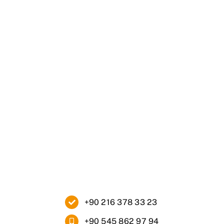
Ana Sayfa
Kurumsal
Ürünlerimiz
Blog
İletişim
+90 216 378 33 23
+90 545 862 97 94