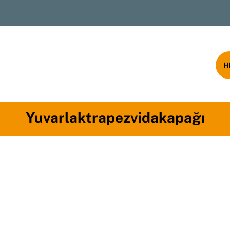
rumsal
Ürünlerimiz
Blog
İletişim
H
Yuvarlaktrapezvidakapağı