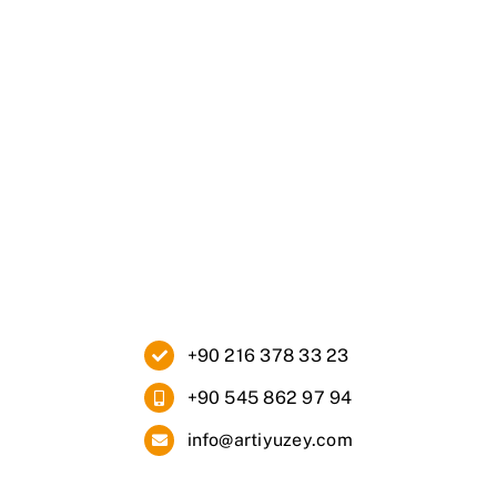
Ana Sayfa
Kurumsal
Ürünlerimiz
Blog
İletişim
+90 216 378 33 23
+90 545 862 97 94
info@artiyuzey.com