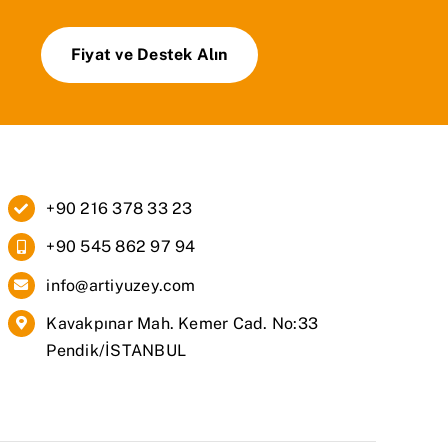
Fiyat ve Destek Alın
+90 216 378 33 23
+90 545 862 97 94
info@artiyuzey.com
Kavakpınar Mah. Kemer Cad. No:33
Pendik/İSTANBUL