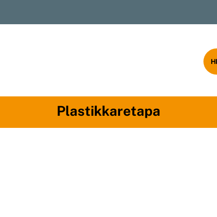
rumsal
Ürünlerimiz
Blog
İletişim
H
Plastikkaretapa