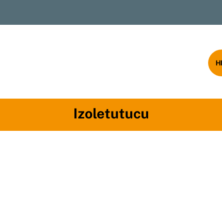
rumsal
Ürünlerimiz
Blog
İletişim
H
Izoletutucu