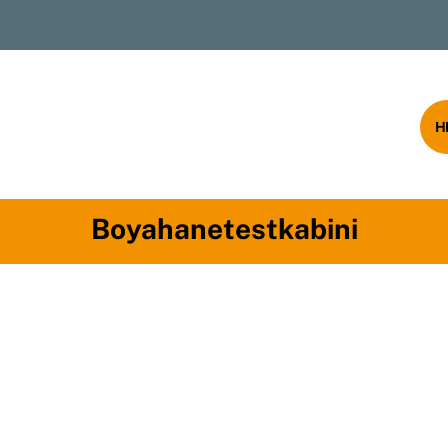
rumsal
Ürünlerimiz
Blog
İletişim
H
Boyahanetestkabini