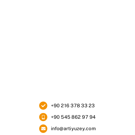
Ana Sayfa
Kurumsal
Ürünlerimiz
Blog
İletişim
+90 216 378 33 23
+90 545 862 97 94
info@artiyuzey.com