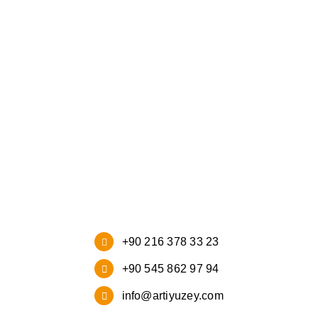
Ana Sayfa
Kurumsal
Ürünlerimiz
Blog
İletişim
+90 216 378 33 23
+90 545 862 97 94
info@artiyuzey.com